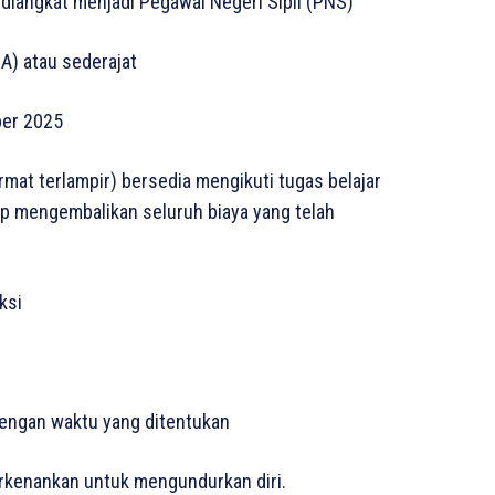
k diangkat menjadi Pegawal Negeri Sipil (PNS)
A) atau sederajat
ber 2025
mat terlampir) bersedia mengikuti tugas belajar
p mengembalikan seluruh biaya yang telah
ksi
dengan waktu yang ditentukan
perkenankan untuk mengundurkan diri.