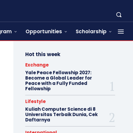
ogram
Opportunities
Scholarship
Hot this week
Exchange
Yale Peace Fellowship 2027:
Become a Global Leader for
Peace with a Fully Funded
Fellowship
Lifestyle
Kuliah Computer Science di 8
Universitas Terbaik Dunia, Cek
Daftarnya
International