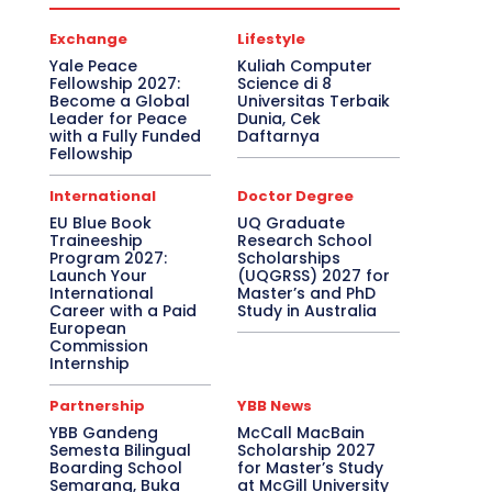
Exchange
Lifestyle
Yale Peace
Kuliah Computer
Fellowship 2027:
Science di 8
Become a Global
Universitas Terbaik
Leader for Peace
Dunia, Cek
with a Fully Funded
Daftarnya
Fellowship
International
Doctor Degree
EU Blue Book
UQ Graduate
Traineeship
Research School
Program 2027:
Scholarships
Launch Your
(UQGRSS) 2027 for
International
Master’s and PhD
Career with a Paid
Study in Australia
European
Commission
Internship
Partnership
YBB News
YBB Gandeng
McCall MacBain
Semesta Bilingual
Scholarship 2027
Boarding School
for Master’s Study
Semarang, Buka
at McGill University