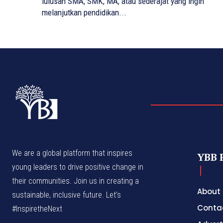
lulusan SMA, SMK, MA, atau sederajat yang ingin
melanjutkan pendidikan...
We are a global platform that inspires
YBB 
young leaders to drive positive change in
their communities. Join us in creating a
About
sustainable, inclusive future. Let’s
Conta
#InspiretheNext