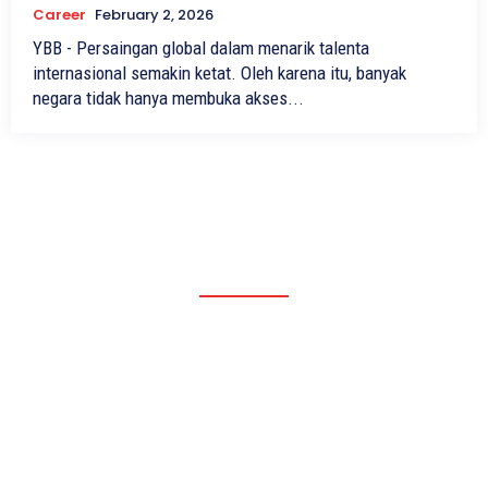
Career
February 2, 2026
YBB - Persaingan global dalam menarik talenta
internasional semakin ketat. Oleh karena itu, banyak
negara tidak hanya membuka akses...
We are a global platform that inspires young leaders to drive
positive change in their communities. Join us in creating a
sustainable, inclusive future. Let’s #InspiretheNext