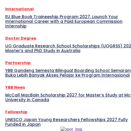
International
EU Blue Book Traineeship Program 2027: Launch Your
International Career with a Paid European Commission
Internship
Doctor Degree
UQ Graduate Research School Scholarships (UQGRSS) 202
Master’s and PhD Study in Australia
Partnership
YBB Gandeng Semesta Bilingual Boarding School Semaran
Buka Lebih Banyak Akses Pelajar ke Program Internasional
YBB News
McCall MacBain Scholarship 2027 for Master’s Study at McG
University in Canada
Fellowship
UNESCO Japan Young Researchers Fellowships 2027 Fully
Funded in Japan