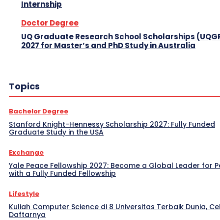
Internship
Doctor Degree
UQ Graduate Research School Scholarships (UQG
2027 for Master’s and PhD Study in Australia
Topics
Bachelor Degree
Stanford Knight-Hennessy Scholarship 2027: Fully Funded
Graduate Study in the USA
Exchange
Yale Peace Fellowship 2027: Become a Global Leader for 
with a Fully Funded Fellowship
Lifestyle
Kuliah Computer Science di 8 Universitas Terbaik Dunia, Ce
Daftarnya