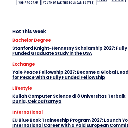
YBB PROGRAM
YOUTH BREAK THE BOUNDARIES (YBB)
Hot this week
Bachelor Degree
Stanford Knight-Hennessy Scholarship 2027: Fully
Funded Graduate Study in the USA
Exchange
Yale Peace Fellowship 2027: Become a Global Lea
for Peace with a Fully Funded Fellowship
Lifestyle
Kuliah Computer Science di 8 Universitas Terbaik
Dunia, Cek Daftarnya
International
EU Blue Book Traineeship Program 2027: Launch Y
International Career with a Paid European Commi