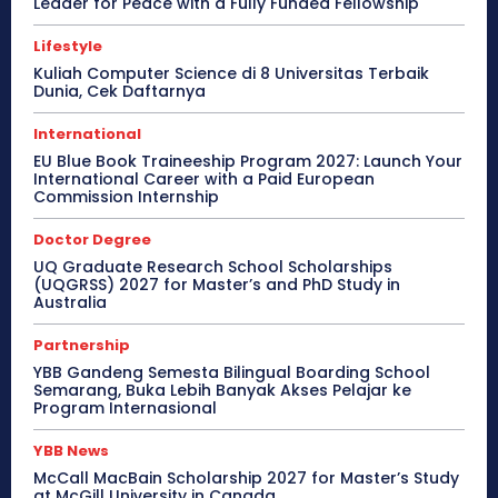
Leader for Peace with a Fully Funded Fellowship
Lifestyle
Kuliah Computer Science di 8 Universitas Terbaik
Dunia, Cek Daftarnya
International
EU Blue Book Traineeship Program 2027: Launch Your
International Career with a Paid European
Commission Internship
Doctor Degree
UQ Graduate Research School Scholarships
(UQGRSS) 2027 for Master’s and PhD Study in
Australia
Partnership
YBB Gandeng Semesta Bilingual Boarding School
Semarang, Buka Lebih Banyak Akses Pelajar ke
Program Internasional
YBB News
McCall MacBain Scholarship 2027 for Master’s Study
at McGill University in Canada