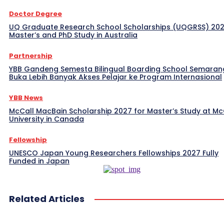
Doctor Degree
UQ Graduate Research School Scholarships (UQGRSS) 202
Master’s and PhD Study in Australia
Partnership
YBB Gandeng Semesta Bilingual Boarding School Semaran
Buka Lebih Banyak Akses Pelajar ke Program Internasional
YBB News
McCall MacBain Scholarship 2027 for Master’s Study at McG
University in Canada
Fellowship
UNESCO Japan Young Researchers Fellowships 2027 Fully
Funded in Japan
Related Articles