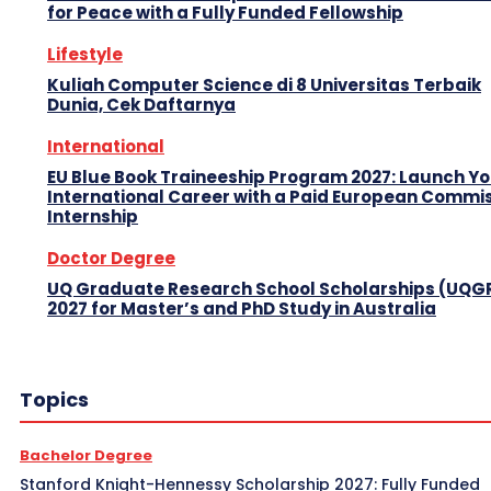
for Peace with a Fully Funded Fellowship
Lifestyle
Kuliah Computer Science di 8 Universitas Terbaik
Dunia, Cek Daftarnya
International
EU Blue Book Traineeship Program 2027: Launch Y
International Career with a Paid European Commi
Internship
Doctor Degree
UQ Graduate Research School Scholarships (UQG
2027 for Master’s and PhD Study in Australia
Topics
Bachelor Degree
Stanford Knight-Hennessy Scholarship 2027: Fully Funded