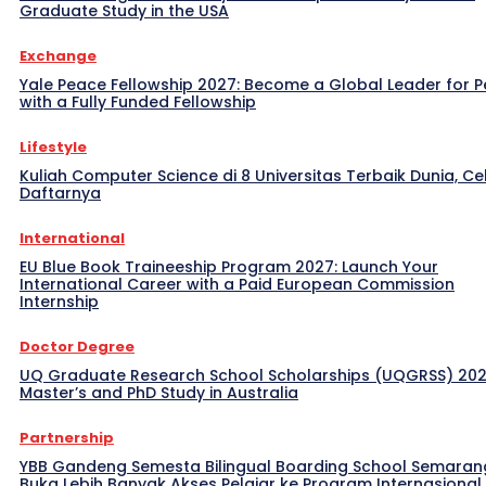
Graduate Study in the USA
Exchange
Yale Peace Fellowship 2027: Become a Global Leader for 
with a Fully Funded Fellowship
Lifestyle
Kuliah Computer Science di 8 Universitas Terbaik Dunia, Ce
Daftarnya
International
EU Blue Book Traineeship Program 2027: Launch Your
International Career with a Paid European Commission
Internship
Doctor Degree
UQ Graduate Research School Scholarships (UQGRSS) 202
Master’s and PhD Study in Australia
Partnership
YBB Gandeng Semesta Bilingual Boarding School Semaran
Buka Lebih Banyak Akses Pelajar ke Program Internasional