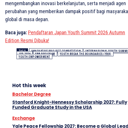
mengembangkan inovasi berkelanjutan, serta menjadi agen
perubahan yang memberikan dampak positif bagi masyaraka
global di masa depan.
Baca juga:
Pendaftaran Japan Youth Summit 2026 Autumn
Edition Resmi Dibuka!
TAGS
INNOVATIVE PROJECT COMPETITION
INTERNASIONAL YOUTH SUMMI
JYS 2026
YBB PROGRAM
YOUTH BREAK THE BOUNDARIES (YBB)
YOUTH EMPOWERMENT
Hot this week
Bachelor Degree
Stanford Knight-Hennessy Scholarship 2027: Fully
Funded Graduate Study in the USA
Exchange
Yale Peace Fellowship 2027: Become a Global Lea