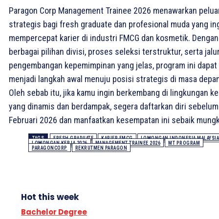
Paragon Corp Management Trainee 2026 menawarkan pelua
strategis bagi fresh graduate dan profesional muda yang in
mempercepat karier di industri FMCG dan kosmetik. Dengan
berbagai pilihan divisi, proses seleksi terstruktur, serta jalu
pengembangan kepemimpinan yang jelas, program ini dapat
menjadi langkah awal menuju posisi strategis di masa depan
Oleh sebab itu, jika kamu ingin berkembang di lingkungan ke
yang dinamis dan berdampak, segera daftarkan diri sebelum
Februari 2026 dan manfaatkan kesempatan ini sebaik mungk
TAGS
FRESH GRADUATE
KARIER FMCG
LOWONGAN INDONESIA MALAYSIA
LOWONGAN KERJA 2026
MANAGEMENT TRAINEE 2026
MT PROGRAM
PARAGONCORP
REKRUTMEN PARAGON
Hot this week
Bachelor Degree