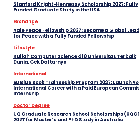
Stanford Knight-Hennessy Scholarship 2027: Fully
Funded Graduate Study in the USA
Exchange
Yale Peace Fellowship 2027: Become a Global Lea
for Peace with a Fully Funded Fellowship
Lifestyle
Kuliah Computer Science di 8 Universitas Terbaik
Dunia, Cek Daftarnya
International
EU Blue Book Traineeship Program 2027: Launch Y
International Career with a Paid European Commi
Internship
Doctor Degree
UQ Graduate Research School Scholarships (UQG
2027 for Master’s and PhD Study in Australia