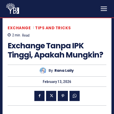
EXCHANGE
TIPS AND TRICKS
2
min.
Read
Exchange Tanpa IPK
Tinggi, Apakah Mungkin?
By
Rana Laily
February 13, 2026