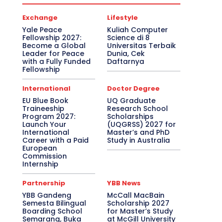
Exchange
Lifestyle
Yale Peace
Kuliah Computer
Fellowship 2027:
Science di 8
Become a Global
Universitas Terbaik
Leader for Peace
Dunia, Cek
with a Fully Funded
Daftarnya
Fellowship
International
Doctor Degree
EU Blue Book
UQ Graduate
Traineeship
Research School
Program 2027:
Scholarships
Launch Your
(UQGRSS) 2027 for
International
Master’s and PhD
Career with a Paid
Study in Australia
European
Commission
Internship
Partnership
YBB News
YBB Gandeng
McCall MacBain
Semesta Bilingual
Scholarship 2027
Boarding School
for Master’s Study
Semarang, Buka
at McGill University