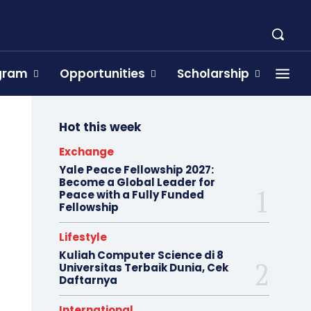
ogram
Opportunities
Scholarship
Hot this week
Exchange
Yale Peace Fellowship 2027:
Become a Global Leader for
Peace with a Fully Funded
Fellowship
Lifestyle
Kuliah Computer Science di 8
Universitas Terbaik Dunia, Cek
Daftarnya
International