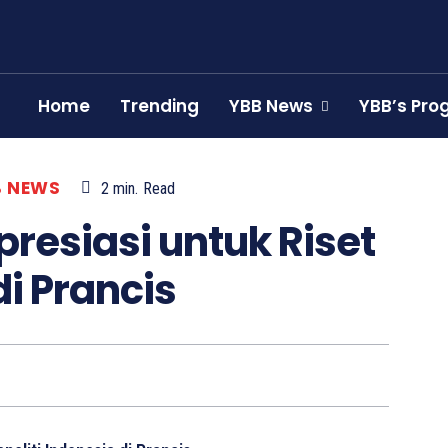
Home
Trending
YBB News
YBB’s Pr
B NEWS
2
min.
Read
presiasi untuk Riset
di Prancis