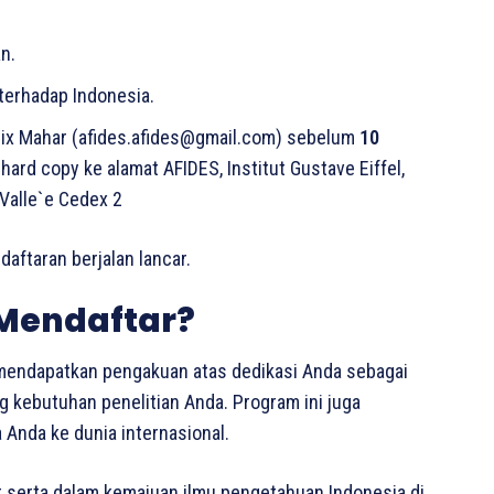
n.
 terhadap Indonesia.
rix Mahar (afides.afides@gmail.com) sebelum
10
ard copy ke alamat AFIDES, Institut Gustave Eiffel,
Valle`e Cedex 2
ftaran berjalan lancar.
Mendaftar?
mendapatkan pengakuan atas dedikasi Anda sebagai
ng kebutuhan penelitian Anda. Program ini juga
Anda ke dunia internasional.
t serta dalam kemajuan ilmu pengetahuan Indonesia di