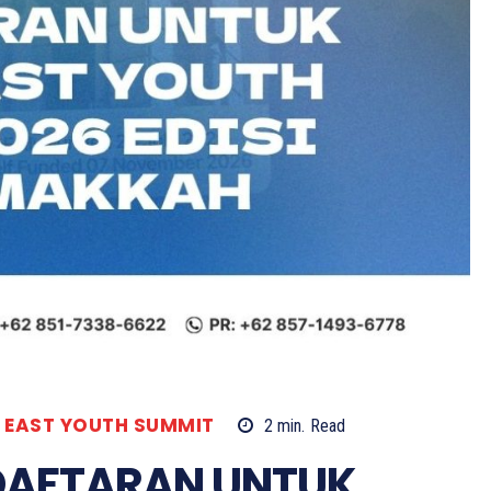
 EAST YOUTH SUMMIT
2
min.
Read
NDAFTARAN UNTUK