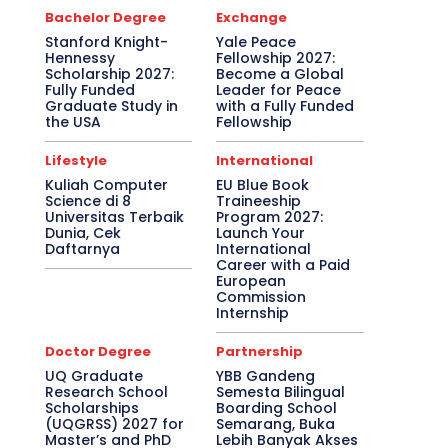
Bachelor Degree
Exchange
Stanford Knight-
Yale Peace
Hennessy
Fellowship 2027:
Scholarship 2027:
Become a Global
Fully Funded
Leader for Peace
Graduate Study in
with a Fully Funded
the USA
Fellowship
Lifestyle
International
Kuliah Computer
EU Blue Book
Science di 8
Traineeship
Universitas Terbaik
Program 2027:
Dunia, Cek
Launch Your
Daftarnya
International
Career with a Paid
European
Commission
Internship
Doctor Degree
Partnership
UQ Graduate
YBB Gandeng
Research School
Semesta Bilingual
Scholarships
Boarding School
(UQGRSS) 2027 for
Semarang, Buka
Master’s and PhD
Lebih Banyak Akses