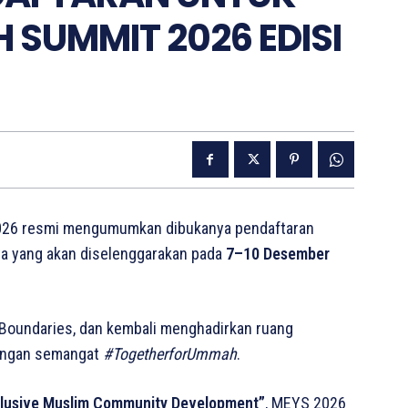
 SUMMIT 2026 EDISI
026 resmi mengumumkan dibukanya pendaftaran
ya yang akan diselenggarakan pada
7–10 Desember
 Boundaries, dan kembali menghadirkan ruang
dengan semangat
#TogetherforUmmah
.
nclusive Muslim Community Development”
, MEYS 2026